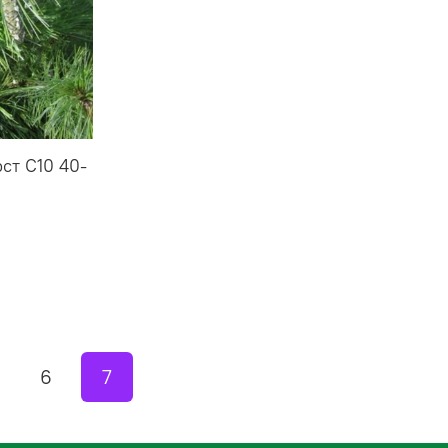
ст С10 40-
6
7