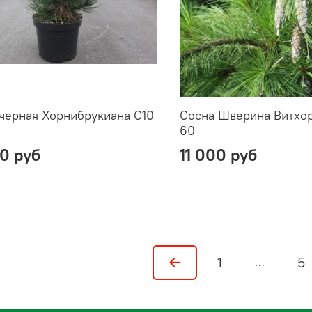
черная Хорнибрукиана С10
Сосна Шверина Витхор
60
00 руб
11 000 руб
1
5
…