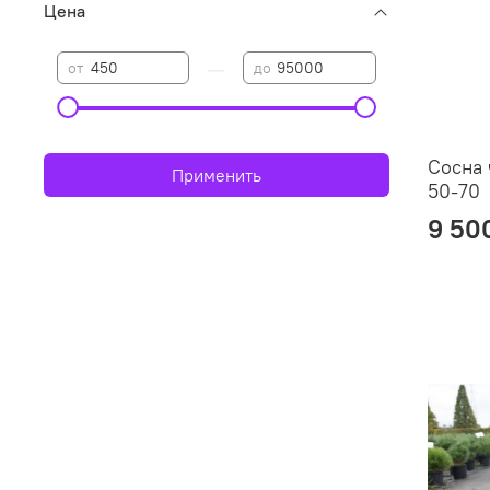
Цена
—
от
до
Сосна 
Применить
50-70
9 50