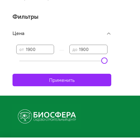
Фильтры
Цена
—
от
до
Применить