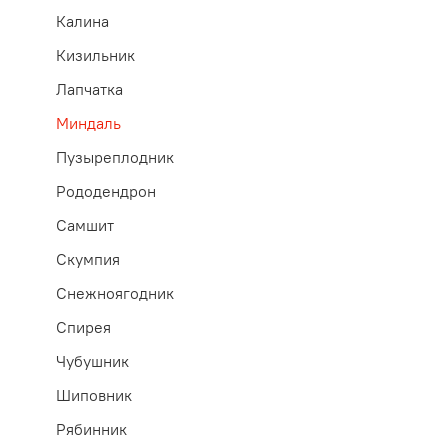
Калина
Кизильник
Лапчатка
Миндаль
Пузыреплодник
Рододендрон
Самшит
Скумпия
Снежноягодник
Спирея
Чубушник
Шиповник
Рябинник