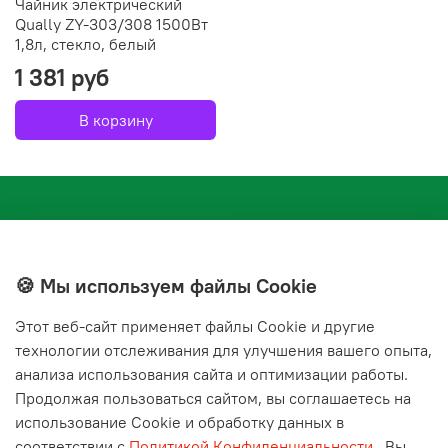
Чайник электрический
Qually ZY-303/308 1500Вт
1,8л, стекло, белый
1 381 руб
В корзину
🍪 Мы используем файлы Cookie
Этот веб‑сайт применяет файлы Cookie и другие
+7(843) 210-20-24
технологии отслеживания для улучшения вашего опыта,
справочная служба
анализа использования сайта и оптимизации работы.
Продолжая пользоваться сайтом, вы соглашаетесь на
Мы в соц. сетях
использование Cookie и обработку данных в
соответствии с
Политикой Конфиденциальности
.
Вы