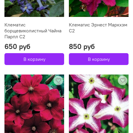
Клематис
Клематис Эрнест Маркхэм
борщевиколистный Чайна
С2
Парпл С2
650 руб
850 руб
В корзину
В корзину