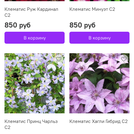
Клематис Руж Кардинал
Клематис Минуэт С2
С2
850 руб
850 руб
В корзину
В корзину
Клематис Принц Чарльз
Клематис Хагли Гибрид С2
С2