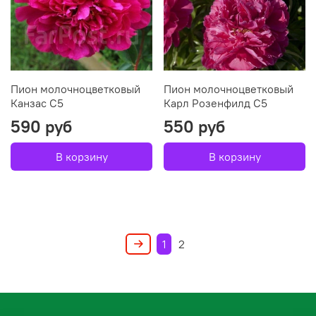
Пион молочноцветковый
Пион молочноцветковый
Канзас С5
Карл Розенфилд С5
590 руб
550 руб
В корзину
В корзину
1
2