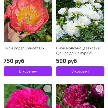
Пион Корал Сансет С5
Пион молочноцветковый
Дюшес де Немур С5
750 руб
590 руб
В корзину
В корзину