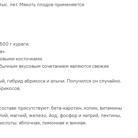
ыс. лет. Мякоть плодов применяется
500 г кураги.
а».
совыми косточками.
необычным вкусовым сочетанием являются свежие
й, гибрид абрикоса и алычи. Получился он случайно.
брикосов.
составе присутствуют: бета-каротин, холин, витамины
калий, магний, железо, йод, фосфор и натрий, пектины,
ислоты: яблочная, лимонная и винная.