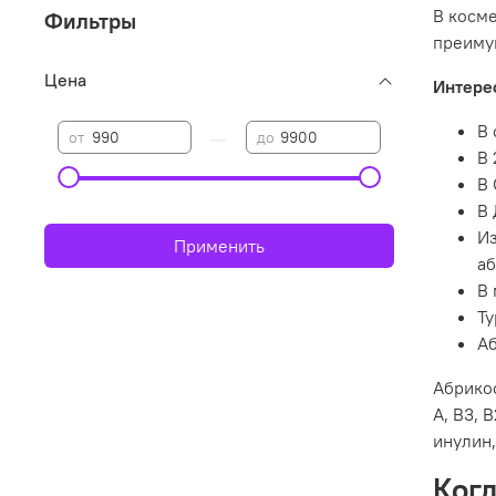
В косме
Фильтры
преиму
Цена
Интере
В 
—
от
до
В 
В 
В 
Из
Применить
аб
В 
Ту
Аб
Абрикос
А, В3, 
инулин,
Когд