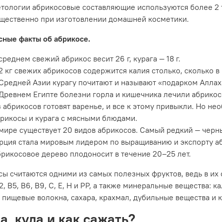
тологии абрикосовые составляющие используются более 2 т
щественно при изготовлении домашней косметики.
сные факты об абрикосе.
среднем свежий абрикос весит 26 г, курага — 18 г.
2 кг свежих абрикосов содержится калия столько, сколько в 
Средней Азии курагу почитают и называют «подарком Аллах
Древнем Египте болезни горла и кишечника лечили абрико
 абрикосов готовят варенье, и все к этому привыкли. Но 
рикосы и курага с мясными блюдами.
мире существует 20 видов абрикосов. Самый редкий — черны
рция стала мировым лидером по выращиванию и экспорту а
рикосовое дерево плодоносит в течение 20–25 лет.
ы считаются одними из самых полезных фруктов, ведь в их 
В2, В5, В6, В9, С, Е, Н и РР, а также минеральные вещества: 
 пищевые волокна, сахара, крахмал, дубильные вещества и к
а, куда и как сажать?