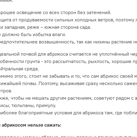
рошее освещение со всех сторон без затенений.
щита от продуваемости сильных холодных ветров, поэтому 
и западная, реже – южная сторона сада.
 должно быть избытка влаги.
едпочтительнее возвышенность, так как низины растение н
еальной почвой для абрикоса считается не уплотнённый чер
обенности грунта - это рассыпчатость, рыхлость, хорошие 
йтральная среда.
мимо этого, стоит не забывать и то, что сам абрикос своей
ижайшей почвы. Поэтому, высаживая сразу несколько саже
тров.
кже, чтобы не мешать другим растениям, советуют рядом с 
исы, тюльпаны, примулу.
иболее благоприятные условия для абрикоса там, где побли
 абрикосом нельзя сажать:
ородину, малину, яблоню, грушу, персик и другие культуры,