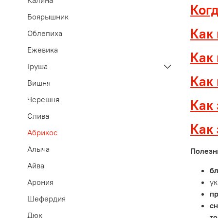
Калина
Когд
Боярышник
Как
Облепиха
Ежевика
Как
Груша
Как
Вишня
Черешня
Как
Слива
Как 
Абрикос
Алыча
Полезн
Айва
бл
ук
Арония
пр
Шефердия
сн
Дюк
то