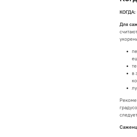
КОГДА: 
Для са
считаю
укорени
пе
ещ
те
в 
ко
лу
Рекоме
градусо
следует
Саженц