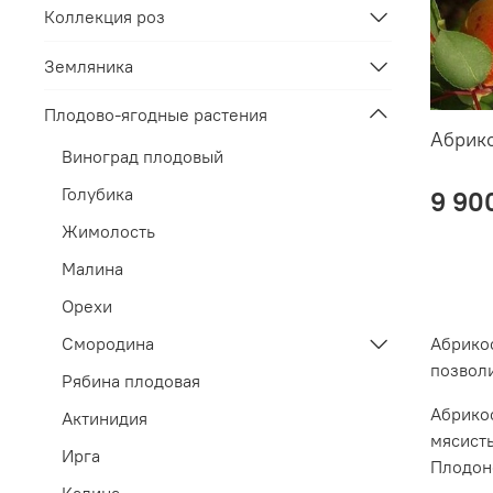
Коллекция роз
Земляника
Плодово-ягодные растения
Абрико
Виноград плодовый
Голубика
9 90
Жимолость
Малина
Орехи
Абрикос
Смородина
позволи
Рябина плодовая
Абрикос
Актинидия
мясисты
Ирга
Плодоно