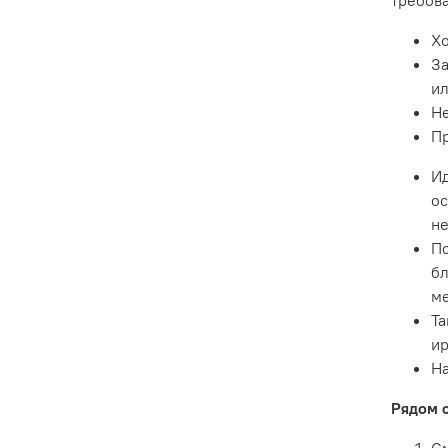
Хо
За
ил
Не
Пр
Ид
ос
не
По
бл
ме
Та
ир
На
Рядом с
См