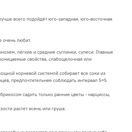
лучше всего подойдёт юго-западная, юго-восточная
е очень любит.
нозем, лёгкие и средние суглинки, супеси. Главные
проницаемые свойства, слабощелочная или
 мощной корневой системой собирает все соки из
нцев, предпочтительнее соблюдать интервал 5×5
абрикосом садить только ранние цветы - нарциссы,
зости растет ясень или груша.
 способные разрастаться в длину или вокруг себя.