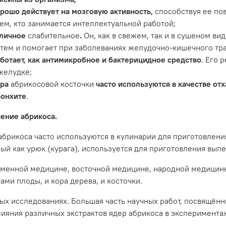
рошо действует на мозговую активность
,
способствуя ее по
ем, кто занимается интеллектуальной работой;
тличное
слабительное
.
Он, как в свежем, так и в сушеном в
тем и помогает при заболеваниях желудочно-кишечного тра
ботает, как антимикробное и бактерицидное средство
. Его 
желудке;
дра
абрикосовой косточки
часто используются в качестве от
ронхите
.
ение абрикоса.
брикоса часто используются в кулинарии для приготовления
ый как урюк (курага), используется для приготовления выпе
менной медицине, восточной медицине, народной медицине 
сами плоды, и кора дерева, и косточки.
ых исследованиях. Большая часть научных работ, посвящённ
ияния различных экстрактов ядер абрикоса в экспериментах in