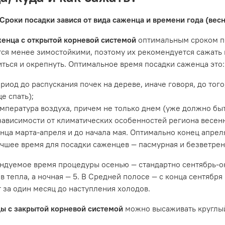
Сроки посадки завися от вида саженца и времени года (весн
женца с открытой корневой системой
оптимальным сроком по
тся менее зимостойкими, поэтому их рекомендуется сажать 
ться и окрепнуть. Оптимальное время посадки саженца это:
риод до распускания почек на дереве, иначе говоря, до того
е спать);
мпература воздуха, причем не только днем (уже должно быть
зависимости от климатических особенностей региона весен
нца марта-апреля и до начала мая. Оптимально конец апреля
чшее время для посадки саженцев — пасмурная и безветренн
ндуемое время процедуры осенью — стандартно сентябрь-ок
в тепла, а ночная — 5. В Средней полосе — с конца сентябр
 за один месяц до наступления холодов.
ы с закрытой корневой системой
можно высаживать круглый 