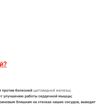
ей?
м против болезней
щитовидной железы
;
ует улучшению работы сердечной мышцы;
ериновым бляшкам на стенках наших сосудов
,
выводит