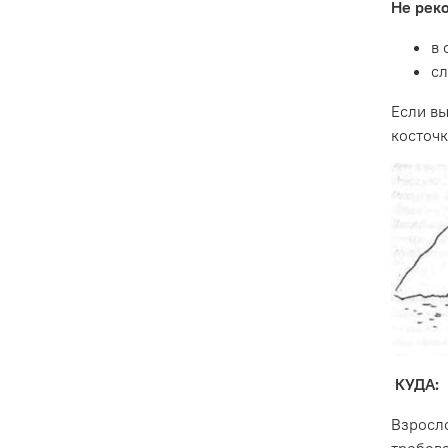
Не рек
в 
сл
Если вы
косточк
КУДА:
Взросло
требов