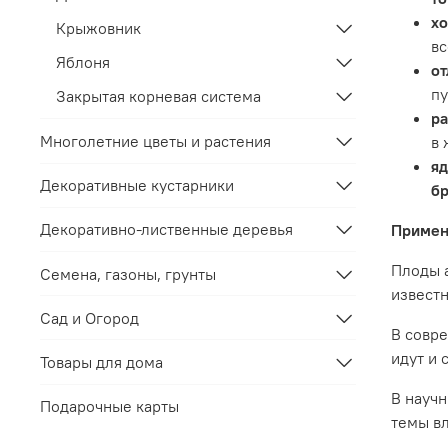
хо
Крыжовник
вс
Яблоня
о
пу
Закрытая корневая система
ра
Многолетние цветы и растения
в 
я
Декоративные кустарники
б
Декоративно-лиственные деревья
Примен
Плоды а
Семена, газоны, грунты
известн
Сад и Огород
В совре
идут и 
Товары для дома
В научн
Подарочные карты
темы вл