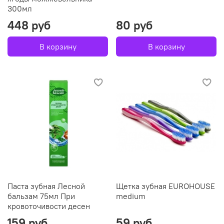
300мл
448 руб
80 руб
В корзину
В корзину
Паста зубная Лесной
Щетка зубная EUROHOUSE
бальзам 75мл При
medium
кровоточивости десен
159 руб
59 руб