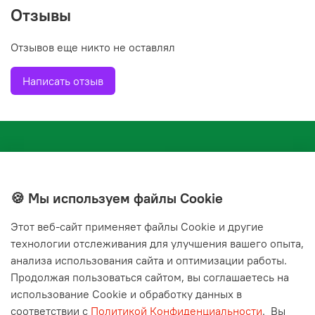
Отзывы
Отзывов еще никто не оставлял
Тип жилеты для плавания
Написать отзыв
Вес с упаковкой 0.178333 кг
Страна КИТАЙ
🍪 Мы используем файлы Cookie
Этот веб‑сайт применяет файлы Cookie и другие
+7(843) 210-20-24
технологии отслеживания для улучшения вашего опыта,
справочная служба
анализа использования сайта и оптимизации работы.
Продолжая пользоваться сайтом, вы соглашаетесь на
Мы в соц. сетях
использование Cookie и обработку данных в
соответствии с
Политикой Конфиденциальности
.
Вы