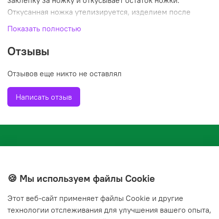
заклепку за ножку и откусывает остаток ножки.
Откусанная ножка утелизируется, изделием после
монтажа можно пользоваться. Часто заклепку
Показать полностью
используют для монтажа профиля листа на заборы, так
как листы после такого монтажа невозможно снять или
Отзывы
открутить.
Отзывов еще никто не оставлял
Написать отзыв
🍪 Мы используем файлы Cookie
Этот веб‑сайт применяет файлы Cookie и другие
+7(843) 210-20-24
технологии отслеживания для улучшения вашего опыта,
справочная служба