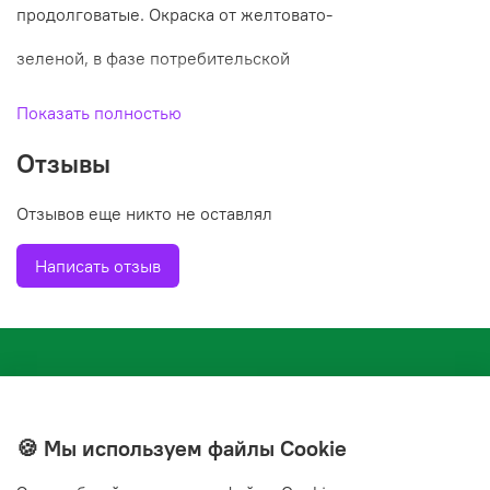
продолговатые. Окраска от желтовато-
зеленой, в фазе потребительской
зрелости – золотисто-желтая.
Показать полностью
Покровная окраска проявляется лишь
Отзывы
на солнечной стороне плода в виде
Отзывов еще никто не оставлял
размытого нежного румянца.
Написать отзыв
Вкусовые качества: мякоть плодов
очень сочная, высоких качеств, с
гармоничным сочетанием сахара и
кислоты, со слабым ароматом.
🍪 Мы используем файлы Cookie
Скороплодность: плодоношение в