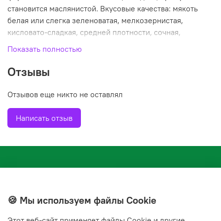
становится маслянистой. Вкусовые качества: мякоть
белая или слегка зеленоватая, мелкозернистая,
кисловато-сладкая, средней плотности, сочная,
освежающая, с легкой пряностью. Скороплодность:
Показать полностью
начинают плодоносить на 5-8 год после посадки в сад,
на карликовом подвое уже на второй год.
Отзывы
Отзывов еще никто не оставлял
Написать отзыв
🍪 Мы используем файлы Cookie
Этот веб‑сайт применяет файлы Cookie и другие