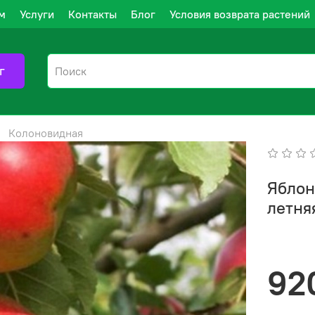
м
Услуги
Контакты
Блог
Условия возврата растений
г
Колоновидная
Яблон
летня
92