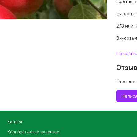
желтая, 
фиолетов
2/3 или 
Вкусовые
сочная, 
Показать
десертно
Отзы
Скоропл
Отзывов 
– на втор
Написа
Урожайно
кг и даже
Каталог
Морозост
Корпоративным клиентам
высокая 