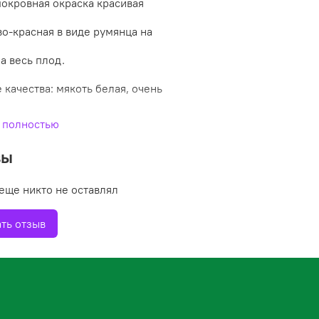
покровная окраска красивая
о-красная в виде румянца на
на весь плод.
 качества: мякоть белая, очень
кисло-сладкая, хорошего
 полностью
го вкуса.
вы
одность: начало плодоношения
еще никто не оставлял
ом году.
ть отзыв
сть: в среднем 6-8 кг до 10-12
 до 16 кг.
ойкость: зимостойкий,
устойчивость к болезням и