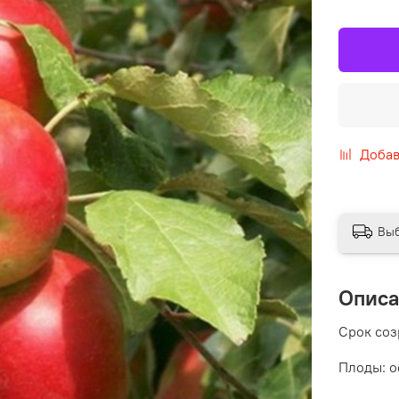
Добав
Выб
Опис
Срок соз
Плоды: о