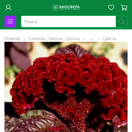
Главная
Семена, газоны, грунты
...
Цветы