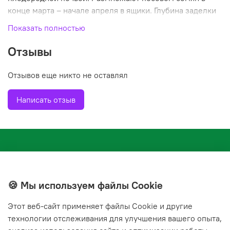
конце марта – начале апреля в ящики. Глубина заделки
семян 0,3 см. При температуре почвы +18-20°С всходы
Показать полностью
появляются на 7-14 день. Всходы пикируют дважды,
осторожно и умеренно поливают, регулярно
Отзывы
проветривают. В открытый грунт рассаду высаживают
после окончания весенних заморозков, выдерживая
Отзывов еще никто не оставлял
расстояние между растениями 20-25 см.
Написать отзыв
🍪 Мы используем файлы Cookie
Этот веб‑сайт применяет файлы Cookie и другие
+7(843) 210-20-24
технологии отслеживания для улучшения вашего опыта,
справочная служба