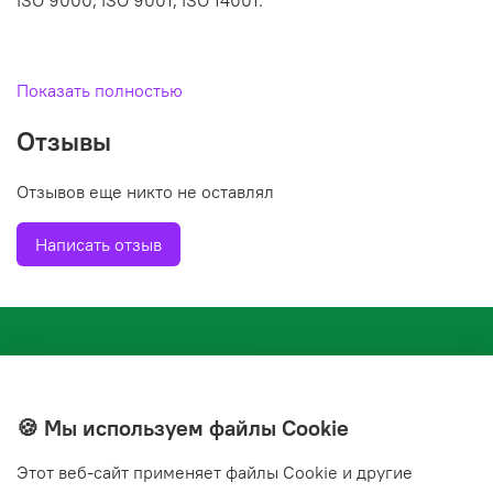
ISO 9000, ISO 9001, ISO 14001.
Отличительные особенности и преимущества
Показать полностью
- отличная адгезия к большинству материалов
Отзывы
- высокая прочность и эластичность
Отзывов еще никто не оставлял
- температуростойкость
Написать отзыв
- постоянный контроль качества
Ширина, мм 50 мм
🍪 Мы используем файлы Cookie
Длина, м 66
Этот веб‑сайт применяет файлы Cookie и другие
+7(843) 210-20-24
Тип продукта клейкая лента