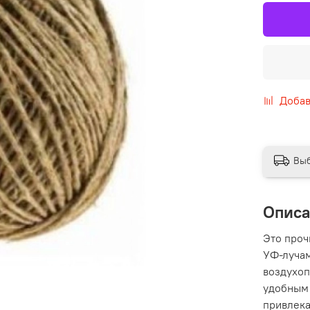
Добав
Выб
Опис
Это проч
УФ-лучам
воздухоп
удобным 
привлека