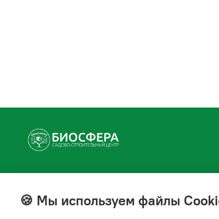
+7(843) 210-20-24
справочная служба
🍪 Мы используем файлы Cooki