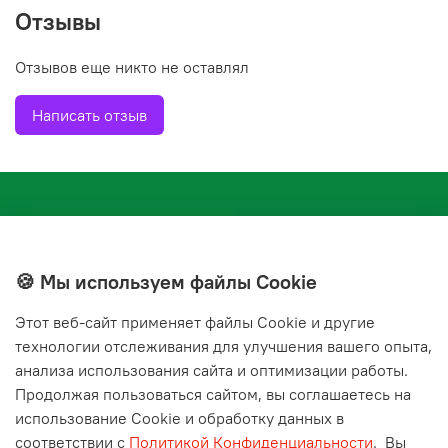
пластиковых конструкций. Благодаря универсальной
Отзывы
системе крепления, изделие можно использовать в
помещениях любого типа: кухнях, комнатах, на террасах
Отзывов еще никто не оставлял
и верандах садовых домиков.
Написать отзыв
🍪 Мы используем файлы Cookie
Этот веб‑сайт применяет файлы Cookie и другие
+7(843) 210-20-24
технологии отслеживания для улучшения вашего опыта,
справочная служба
анализа использования сайта и оптимизации работы.
Продолжая пользоваться сайтом, вы соглашаетесь на
Мы в соц. сетях
использование Cookie и обработку данных в
соответствии с
Политикой Конфиденциальности
.
Вы