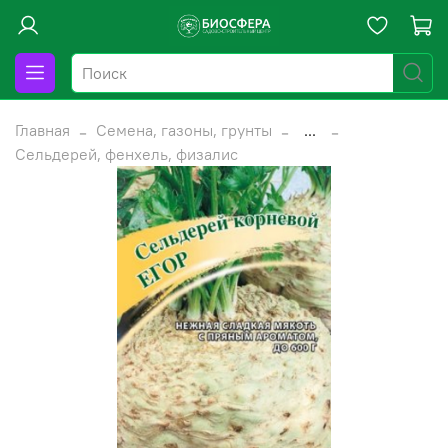
Главная
Семена, газоны, грунты
...
Сельдерей, фенхель, физалис