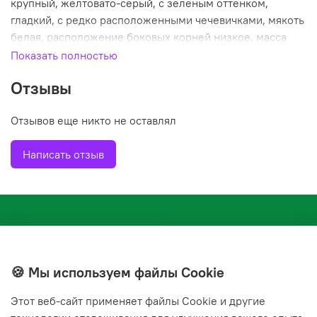
крупный, желтовато-серый, с зеленым оттенком,
гладкий, с редко расположенными чечевичками, мякоть
белая, расположение боковых корней низкое, масса
100-600 г. Погруженность корнеплода в почву средняя,
Показать полностью
легко выдергивается. Сорт характеризуется высокой
Отзывы
урожайностью, ароматичностью, повышенным
содержанием сахаров. Корнеплоды содержат
Отзывов еще никто не оставлял
минеральные соли и эфирные масла.
Употребление сельдерея способствует выведению
Написать отзыв
солей, повышает тонус организма. Урожайность 3,0-3,5
кг/м2.
🍪 Мы используем файлы Cookie
Этот веб‑сайт применяет файлы Cookie и другие
+7(843) 210-20-24