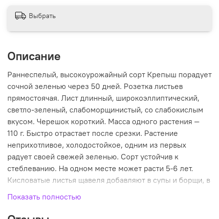
Выбрать
Описание
Раннеспелый, высокоурожайный сорт Крепыш порадует
сочной зеленью через 50 дней. Розетка листьев
прямостоячая. Лист длинный, широкоэллиптический,
светло-зеленый, слабоморщинистый, со слабокислым
вкусом. Черешок короткий. Масса одного растения —
110 г. Быстро отрастает после срезки. Растение
неприхотливое, холодостойкое, одним из первых
радует своей свежей зеленью. Сорт устойчив к
стеблеванию. На одном месте может расти 5-6 лет.
Кисловатые листья щавеля добавляют в супы и борщи, в
салаты, начинки для пирогов, а еще маринуют,
Показать полностью
консервируют и сушат. Посев проводят в апреле-мае.
Для получения ранней продукции возможны подзимние