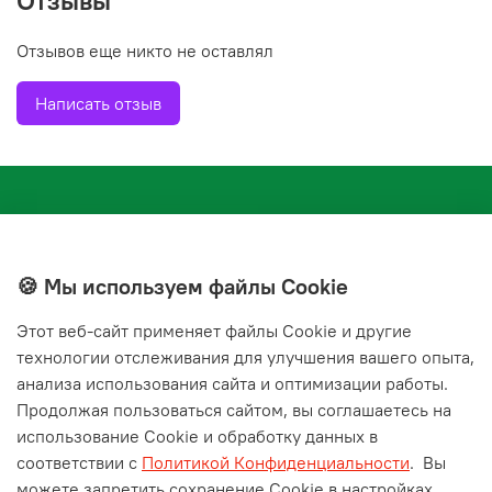
Отзывы
посевы. Щавель содержит витамины и органические
кислоты, вкусные и полезные, способен улучшить
Отзывов еще никто не оставлял
пищеварение, нормализовать работу желчного пузыря
и печени. Урожайность 5 кг/кв.м.
Написать отзыв
🍪 Мы используем файлы Cookie
Этот веб‑сайт применяет файлы Cookie и другие
+7(843) 210-20-24
технологии отслеживания для улучшения вашего опыта,
справочная служба
анализа использования сайта и оптимизации работы.
Продолжая пользоваться сайтом, вы соглашаетесь на
Мы в соц. сетях
использование Cookie и обработку данных в
соответствии с
Политикой Конфиденциальности
.
Вы
можете запретить сохранение Cookie в настройках