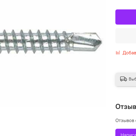
Добав
Выб
Отзы
Отзывов 
Написа