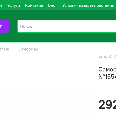
м
Услуги
Контакты
Блог
Условия возврата растений
г
епеж
Саморезы
Самор
№155
29