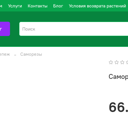
м
Услуги
Контакты
Блог
Условия возврата растений
г
епеж
Саморезы
Самор
66