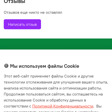
Отзывы
прореживают. Растениям необходимы своевременные
поливы, прополки, рыхления. При весенних сроках
Отзывов еще никто не оставлял
посева корнеплоды убирают выборочно, когда их
диаметр достигнет 5-8 см. Осенью урожай убирают в
Написать отзыв
один прием перед наступлением заморозков.
🍪 Мы используем файлы Cookie
Этот веб‑сайт применяет файлы Cookie и другие
+7(843) 210-20-24
технологии отслеживания для улучшения вашего опыта,
справочная служба
анализа использования сайта и оптимизации работы.
Продолжая пользоваться сайтом, вы соглашаетесь на
Мы в соц. сетях
использование Cookie и обработку данных в
соответствии с
Политикой Конфиденциальности
.
Вы