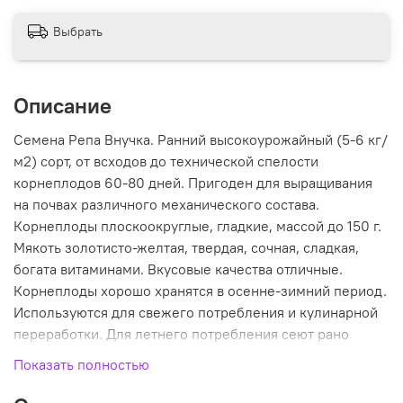
Выбрать
Описание
Семена Репа Внучка. Ранний высокоурожайный (5-6 кг/
м2) сорт, от всходов до технической спелости
корнеплодов 60-80 дней. Пригоден для выращивания
на почвах различного механического состава.
Корнеплоды плоскоокруглые, гладкие, массой до 150 г.
Мякоть золотисто-желтая, твердая, сочная, сладкая,
богата витаминами. Вкусовые качества отличные.
Корнеплоды хорошо хранятся в осенне-зимний период.
Используются для свежего потребления и кулинарной
переработки. Для летнего потребления сеют рано
весной, для осеннего и зимнего – в середине июля.
Показать полностью
Агротехника. Посев семян в бороздки на глубину 1-2 см.
В фазе одного-двух настоящих листьев всходы