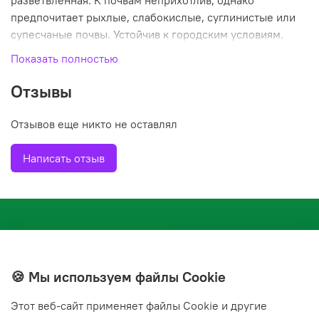
разветвленная. К почвам неприхотлив, однако
предпочитает рыхлые, слабокислые, суглинистые или
супесчаные почвы. Устойчив к городским условиям.
Используется в групповых и одиночных посадках, для
Показать полностью
создания ландшафтных композиций.
Отзывы
Отзывов еще никто не оставлял
Написать отзыв
🍪 Мы используем файлы Cookie
Этот веб‑сайт применяет файлы Cookie и другие
+7(843) 210-20-24