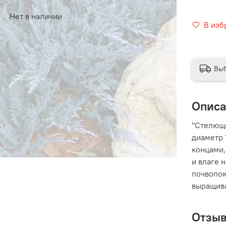
Нет в наличии
В изб
Выб
Опис
"Cтелющи
диаметр 
концами,
и влаге 
почвопок
выращива
Отзы