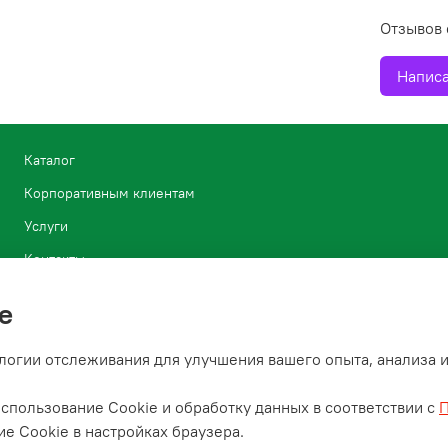
Отзывов 
Написа
Каталог
Корпоративным клиентам
Услуги
Контакты
Блог
e
Условия возврата растений
логии отслеживания для улучшения вашего опыта, анализа и
Политика конфиденциальности и оферта
спользование Cookie и обработку данных в соответствии с
П
е Cookie в настройках браузера.