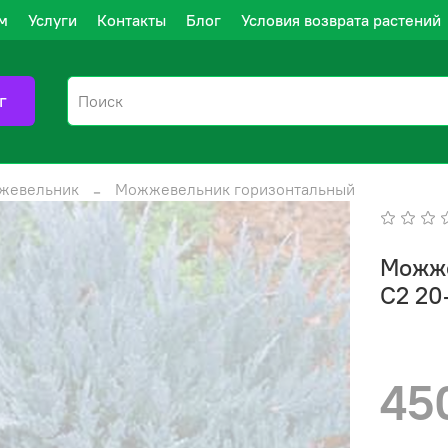
м
Услуги
Контакты
Блог
Условия возврата растений
г
жевельник
Можжевельник горизонтальный
Можже
C2 20
45