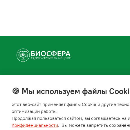
+7(843) 210-20-24
справочная служба
🍪 Мы используем файлы Cooki
Мы в соц. сетях
Этот веб‑сайт применяет файлы Cookie и другие техно
оптимизации работы.
Продолжая пользоваться сайтом, вы соглашаетесь на и
Конфиденциальности
.
Вы можете запретить сохранени