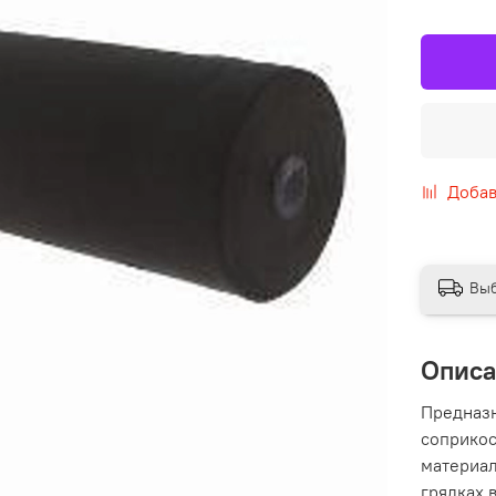
Добав
Выб
Опис
Предназн
соприкос
материал
грядках 