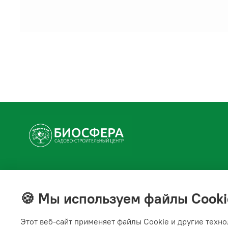
+7(843) 210-20-24
справочная служба
🍪 Мы используем файлы Cooki
Мы в соц. сетях
Этот веб‑сайт применяет файлы Cookie и другие техно