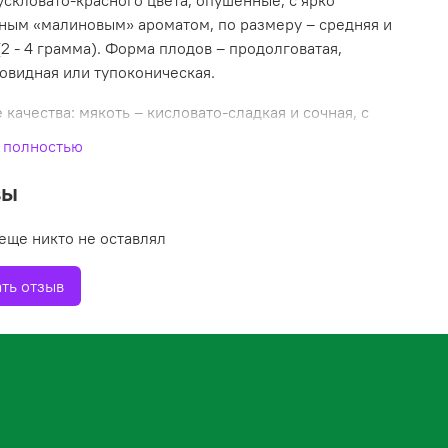
ускловато-красного цвета, опушенные, с ярко
ым «малиновым» ароматом, по размеру – средняя и
(2 - 4 грамма). Форма плодов – продолговатая,
овидная или тупоконическая.
 качества: мякоть – кисловато-сладкая и сочная, с
идящими костянками, от плодоложа отделяется
 полностью
но при этом не осыпается даже при перезревании.
вы
сть: 0,6—0,8 кг с 1 кв.м. Степень самоплодности
еще никто не оставлял
ойкость: высокозимостойкий сорт. Отличается
ть отзыв
остью к вирусным заболеваниям и их переносчикам,
у и антракнозу.