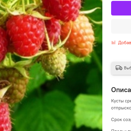
Добав
Выб
Опис
Кусты ср
отпрыско
Срок соз