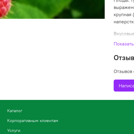
Плоды: т
выраженн
крупная 
наперстк
Вкусовые
плотно с
Показать
хорошо, 
Отзы
Урожайно
высокая.
Отзывов 
Морозост
Написа
вынослив
ботритис
Каталог
Корпоративным клиентам
Услуги