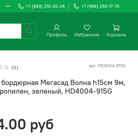
+7 (843) 210-20-24
+7 (966) 250-17-70
Профиль
Избранное
Корзина
арт.
HD4004-915G
(0)
 бордюрная Мегасад Волна h15см 9м,
ропилен, зеленый, HD4004-915G
4.00 руб