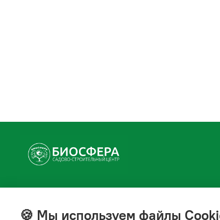
+7(843) 210-20-24
справочная служба
🍪 Мы используем файлы Cooki