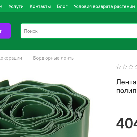
м
Услуги
Контакты
Блог
Условия возврата растений
г
декорации
Бордюрные ленты
Лента
полип
40