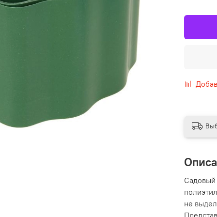
Добав
Выб
Опис
Садовый 
полиэтил
не выдел
Представ