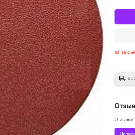
Добав
Выб
Отзы
Отзывов 
Написа