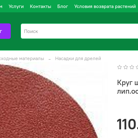
м
Услуги
Контакты
Блог
Условия возврата растений
г
сходные материалы
Насадки для дрелей
Круг 
лип.о
110