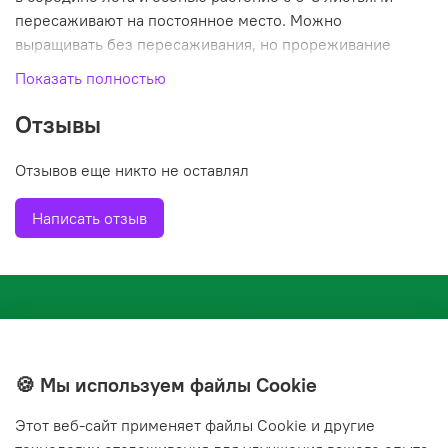
пересаживают на постоянное место. Можно
выращивать без пересаживания, но прореживание
обязательно. Цветение продолжительностью 30-40
Показать полностью
дней. Почвы необходимы плодородные, некислые,
дренированные. Местоположение солнечное,
Отзывы
защенное от ветров.
Отзывов еще никто не оставлял
Написать отзыв
🍪 Мы используем файлы Cookie
Этот веб‑сайт применяет файлы Cookie и другие
+7(843) 210-20-24