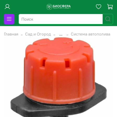
Главная
Сад и Огород
...
Система автополива