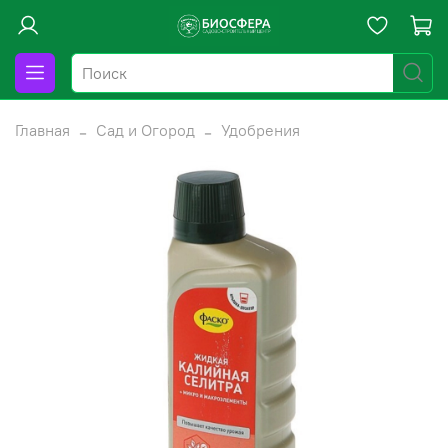
Главная
Сад и Огород
Удобрения