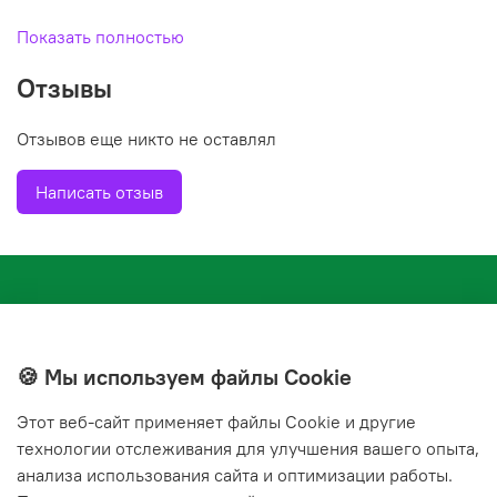
• Удобрение содержит полный комплекс веществ,
Показать полностью
необходимых для полноценного и сбалансированного
Отзывы
питания растений.
Отзывов еще никто не оставлял
Написать отзыв
🍪 Мы используем файлы Cookie
Этот веб‑сайт применяет файлы Cookie и другие
+7(843) 210-20-24
технологии отслеживания для улучшения вашего опыта,
справочная служба
анализа использования сайта и оптимизации работы.