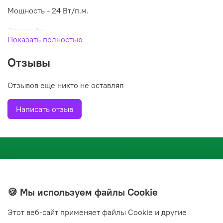
Мощность - 24 Вт/п.м.
Длина: 4м.
Показать полностью
Максимальная рабочая температура - 85 0С
Отзывы
Минимальный радиус однократного изгиба при
монтаже - 45мм
Отзывов еще никто не оставлял
Написать отзыв
Состав комплекта:
1. Коробка
2. Саморегулируемый кабель (выбранной длины, целым
🍪 Мы используем файлы Cookie
отрезом) + электрический провод с вилкой, 1,7 м
Этот веб‑сайт применяет файлы Cookie и другие
3. Инструкция по монтажу + гарантийный талон
+7(843) 210-20-24