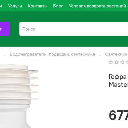
м
Услуги
Контакты
Блог
Условия возврата растений
г
Водонагреватели, подводки, сантехника
Сантехник
Гофра
Maste
67