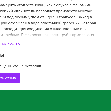
замерять угол установки, как в случае с фановыми
 гибкий удлинитель позволяет произвести монтаж
ски под любым углом от 1 до 90 градусов. Выход в
цию оформлен в виде эластичной гребенки, которая
 подходит для соединения с пластиковыми или
и трубами. Гофрированная часть трубы армирована
 проволокой, что существенно повышает прочность и
 полностью
ойкость изделия. Длина гофры с сжатом состоянии
 раскрытом 560мм.
вы
еще никто не оставлял
ть отзыв
иедля унитаза
а
м 560 мм