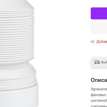
Добав
Выб
Опис
Удлините
фановых 
системой
соединен