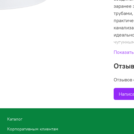
заранее 
трубами,
практиче
канализа
идеально
чугунным
стальной
Показать
износост
280мм, в
Отзы
Отзывов 
Написа
Назначен
Тип гофр
Каталог
Длина, м
Корпоративным клиентам