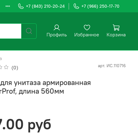
+7 (843) 210-20-24
+7 (966) 250-17-70
Профиль
Избранное
Корзина
а
арт.
ИС.110716
(0)
 для унитаза армированная
rProf, длина 560мм
7.00 руб