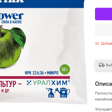
Добав
Выб
Опис
Полност
калийно
Улучшает