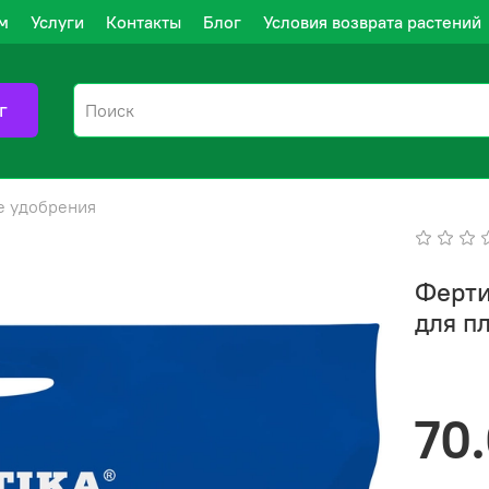
м
Услуги
Контакты
Блог
Условия возврата растений
г
е удобрения
Ферти
для п
70