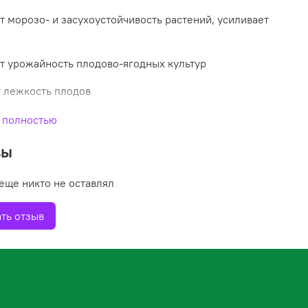
 морозо- и засухоустойчивость растений, усиливает
 урожайность плодово-ягодных культур
 лежкость плодов
 полностью
вы
еще никто не оставлял
ть отзыв