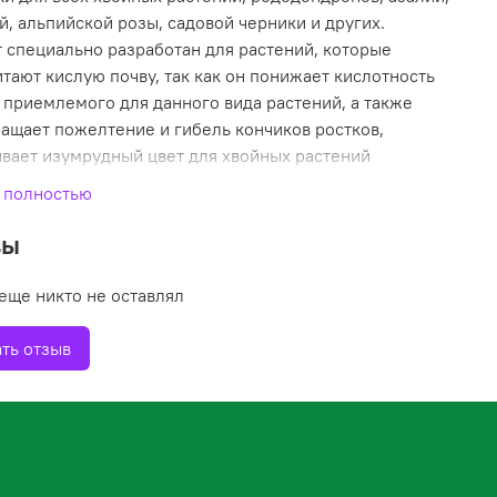
й, альпийской розы, садовой черники и других.
 специально разработан для растений, которые
тают кислую почву, так как он понижает кислотность
 приемлемого для данного вида растений, а также
ащает пожелтение и гибель кончиков ростков,
вает изумрудный цвет для хвойных растений
я повышенному количеству магния, серы и железа.
 полностью
вы
еще никто не оставлял
ть отзыв