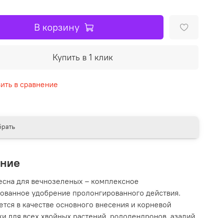
В корзину
Купить в 1 клик
ить в сравнение
рать
ание
Весна для вечнозеленых – комплексное
ованное удобрение пролонгированного действия.
тся в качестве основного внесения и корневой
и для всех хвойных растений, рододендронов, азалий,