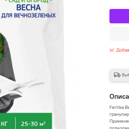
Добав
Выб
Опис
Fertika 
гранулир
Применяе
подкормк