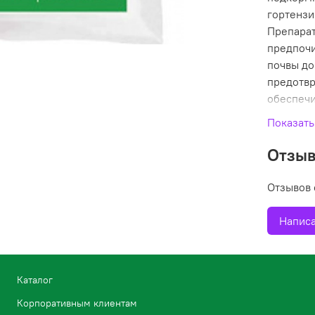
гортензи
Препарат
предпочи
почвы до
предотвр
обеспечи
благодар
Показать
Отзы
Отзывов 
Написа
Каталог
Корпоративным клиентам