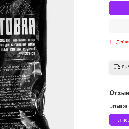
Добав
Выб
Отзы
Отзывов 
Написа