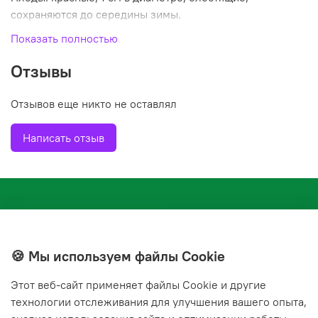
сохраняются до середины зимы.
Показать полностью
Листья: темно-бордовые, осенью приобретают ярко-
красный оттенок. Посадка: солнечные участки,
Отзывы
защищенные от ветра, с плодородной и хорошо
дренированной почвой.
Отзывов еще никто не оставлял
Уход и защита: регулярный полив и рыхление почвы. Не
Написать отзыв
выносит переувлажнения.
Морозостойкость: высокая.
Применение: в одиночных и групповых посадках при
декорировании альпинариев, бордюров, небольших
садах, террасах.
🍪 Мы используем файлы Cookie
Этот веб‑сайт применяет файлы Cookie и другие
+7(843) 210-20-24
технологии отслеживания для улучшения вашего опыта,
справочная служба