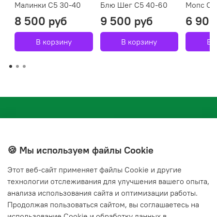
Малинки С5 30-40
Блю Шег С5 40-60
Мопс С1
8 500 руб
9 500 руб
6 900
В корзину
В корзину
В 
🍪 Мы используем файлы Cookie
Этот веб‑сайт применяет файлы Cookie и другие
+7(843) 210-20-24
технологии отслеживания для улучшения вашего опыта,
справочная служба
анализа использования сайта и оптимизации работы.
Продолжая пользоваться сайтом, вы соглашаетесь на
Мы в соц. сетях
использование Cookie и обработку данных в