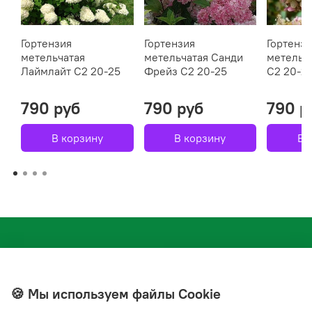
Гортензия
Гортензия
Гортензи
метельчатая
метельчатая Санди
метельч
Лаймлайт C2 20-25
Фрейз С2 20-25
С2 20-2
790 руб
790 руб
790 р
В корзину
В корзину
В 
🍪 Мы используем файлы Cookie