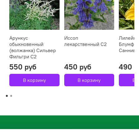
Арункус
Иссоп
Лилейни
обыкновенный
лекарственный С2
Блумфин
(волжанка) Сильвер
Саннивэ
Фильгри С2
550 руб
450 руб
490 р
В корзину
В корзину
В 