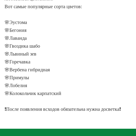
Вот самые популярные сорта цветов:
🌸Эустома
🌸Бегония
🌸Лаванда
🌸Гвоздика шабо
🌸Львиный зев
🌸Горечавка
🌸Вербена гибридная
🌸Примулы
🌸Лобелия
🌸Колокольчик карпатский
❗После появления всходов обязательна нужна досветка❗